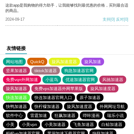
这款app是我购物的得力助手，让我能够找到最优惠的价格，买到最合适
的商品。
2024-09-17
支持
[0]
反对
[0]
友情链接
网站地图
QuickQ
旋风加速度器
旋风加速
坚果加速器
tiktok加速器
狗急加速器官网
免费vqn外网加速
小蓝鸟
优途加速器官网
风驰加速器
旋风加速器
免费vps加速器外网苹果版
旋风加速度器
快连加速器
快连加速器官网入口
原子加速器
快鸭加速器
快柠檬加速器
旋风加速度器
外网网址导航
软件中心
雷霆加速
狂飙加速器
哔咔漫画
瑞乐小说
小美
小美vpn
小美加速器
飞鱼加速器
白鲸加速器
蚂蚁vp加速器官网
黑洞加速下载器官网
快联加速器