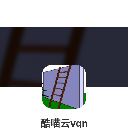
酷喵云vqn