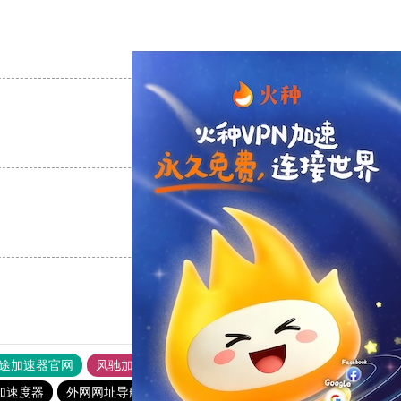
支持
[0]
反对
[0]
支持
[0]
反对
[0]
支持
[0]
反对
[0]
途加速器官网
风驰加速器
旋风加速器
加速度器
外网网址导航
软件中心
雷霆加速
狂飙加速器