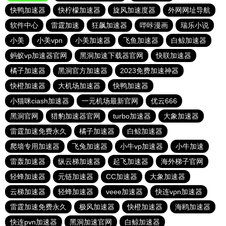
快鸭加速器
快柠檬加速器
旋风加速度器
外网网址导航
软件中心
雷霆加速
狂飙加速器
哔咔漫画
瑞乐小说
小美
小美vpn
小美加速器
飞鱼加速器
白鲸加速器
蚂蚁vp加速器官网
黑洞加速下载器官网
快联加速器
橘子加速器
黑洞官方加速器
2023免费加速神器
快橙加速器
大机场加速器
快鸭加速器
小猫咪ciash加速器
一元机场最新官网
优云666
黑洞官网
猎豹加速器官网
turbo加速器
大象加速器
雷霆加速免费永久
橘子加速器
白鲸加速器
爬墙专用加速器
飞兔加速器
小牛vp加速器
小牛加速
雷轰加速器
纵云梯加速器
起飞加速器
海外梯子官网
轻蜂加速器
元链加速器
CC加速器
大象加速器
云梯加速器
轻蜂加速器
veee加速器
快连vρn加速器
雷霆加速免费永久
极风加速器
快橙加速器
海鸥加速器
快连pvn加速器
黑洞加速官网
白鲸加速器