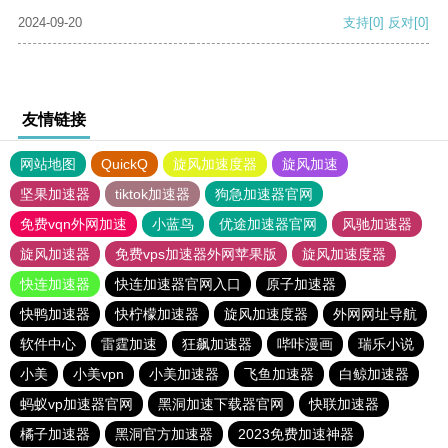
2024-09-20
支持
[0]
反对
[0]
友情链接
网站地图
QuickQ
旋风加速度器
旋风加速
坚果加速器
tiktok加速器
狗急加速器官网
免费vqn外网加速
小蓝鸟
优途加速器官网
风驰加速器
旋风加速器
免费vps加速器外网苹果版
旋风加速度器
快连加速器
快连加速器官网入口
原子加速器
快鸭加速器
快柠檬加速器
旋风加速度器
外网网址导航
软件中心
雷霆加速
狂飙加速器
哔咔漫画
瑞乐小说
小美
小美vpn
小美加速器
飞鱼加速器
白鲸加速器
蚂蚁vp加速器官网
黑洞加速下载器官网
快联加速器
橘子加速器
黑洞官方加速器
2023免费加速神器