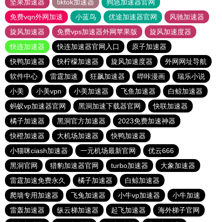
坚果加速器
tiktok加速器
狗急加速器官网
免费vqn外网加速
小蓝鸟
优途加速器官网
风驰加速器
旋风加速器
免费vps加速器外网苹果版
旋风加速度器
快连加速器
快连加速器官网入口
原子加速器
快鸭加速器
快柠檬加速器
旋风加速度器
外网网址导航
软件中心
雷霆加速
狂飙加速器
哔咔漫画
瑞乐小说
小美
小美vpn
小美加速器
飞鱼加速器
白鲸加速器
蚂蚁vp加速器官网
黑洞加速下载器官网
快联加速器
橘子加速器
黑洞官方加速器
2023免费加速神器
快橙加速器
大机场加速器
快鸭加速器
小猫咪ciash加速器
一元机场最新官网
优云666
黑洞官网
猎豹加速器官网
turbo加速器
大象加速器
雷霆加速免费永久
橘子加速器
白鲸加速器
爬墙专用加速器
飞兔加速器
小牛vp加速器
小牛加速
雷轰加速器
纵云梯加速器
起飞加速器
海外梯子官网