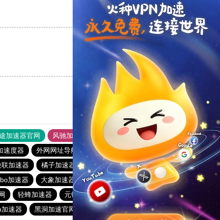
支持
[0]
反对
[0]
支持
[0]
反对
[0]
途加速器官网
风驰加速器
旋风加速器
加速度器
外网网址导航
软件中心
雷霆加速
狂飙加速器
快联加速器
橘子加速器
黑洞官方加速器
2023免费加速神器
urbo加速器
大象加速器
雷霆加速免费永久
橘子加速器
网
轻蜂加速器
元链加速器
CC加速器
大象加速器
n加速器
黑洞加速官网
白鲸加速器
十大免费网络加速神器