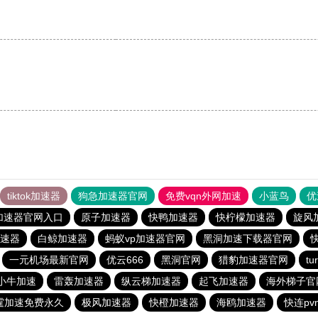
tiktok加速器
狗急加速器官网
免费vqn外网加速
小蓝鸟
优
加速器官网入口
原子加速器
快鸭加速器
快柠檬加速器
旋风
速器
白鲸加速器
蚂蚁vp加速器官网
黑洞加速下载器官网
一元机场最新官网
优云666
黑洞官网
猎豹加速器官网
t
小牛加速
雷轰加速器
纵云梯加速器
起飞加速器
海外梯子官
霆加速免费永久
极风加速器
快橙加速器
海鸥加速器
快连pv