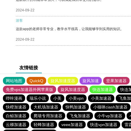
2024-09-22
游客
这款app的老师非常专业，教学水平很高，让我能够学到实用的知识。
2024-09-22
友情链接
网站地图
QuickQ
旋风加速度器
旋风加速
坚果加速器
免费vps加速器外网苹果版
旋风加速度器
快连加速器
快连
哔咔漫画
瑞乐小说
小美
小美vpn
小美加速器
飞鱼加
快橙加速器
大机场加速器
快鸭加速器
小猫咪ciash加速器
白鲸加速器
爬墙专用加速器
飞兔加速器
小牛vp加速器
云梯加速器
轻蜂加速器
veee加速器
快连vρn加速器
雷