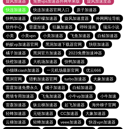
旋风加速器
免费vps加速器外网苹果版
旋风加速度器
快连加速器
快连加速器官网入口
原子加速器
快鸭加速器
快柠檬加速器
旋风加速度器
外网网址导航
软件中心
雷霆加速
狂飙加速器
哔咔漫画
瑞乐小说
小美
小美vpn
小美加速器
飞鱼加速器
白鲸加速器
蚂蚁vp加速器官网
黑洞加速下载器官网
快联加速器
橘子加速器
黑洞官方加速器
2023免费加速神器
快橙加速器
大机场加速器
快鸭加速器
小猫咪ciash加速器
一元机场最新官网
优云666
黑洞官网
猎豹加速器官网
turbo加速器
大象加速器
雷霆加速免费永久
橘子加速器
白鲸加速器
爬墙专用加速器
飞兔加速器
小牛vp加速器
小牛加速
雷轰加速器
纵云梯加速器
起飞加速器
海外梯子官网
轻蜂加速器
元链加速器
CC加速器
大象加速器
云梯加速器
轻蜂加速器
veee加速器
快连vρn加速器