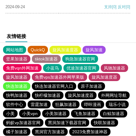
2024-09-24
支持
[0]
反对
[0]
友情链接
网站地图
QuickQ
旋风加速度器
旋风加速
坚果加速器
tiktok加速器
狗急加速器官网
免费vqn外网加速
小蓝鸟
优途加速器官网
风驰加速器
旋风加速器
免费vps加速器外网苹果版
旋风加速度器
快连加速器
快连加速器官网入口
原子加速器
快鸭加速器
快柠檬加速器
旋风加速度器
外网网址导航
软件中心
雷霆加速
狂飙加速器
哔咔漫画
瑞乐小说
小美
小美vpn
小美加速器
飞鱼加速器
白鲸加速器
蚂蚁vp加速器官网
黑洞加速下载器官网
快联加速器
橘子加速器
黑洞官方加速器
2023免费加速神器