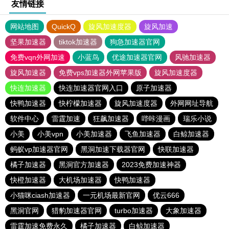
友情链接
网站地图
QuickQ
旋风加速度器
旋风加速
坚果加速器
tiktok加速器
狗急加速器官网
免费vqn外网加速
小蓝鸟
优途加速器官网
风驰加速器
旋风加速器
免费vps加速器外网苹果版
旋风加速度器
快连加速器
快连加速器官网入口
原子加速器
快鸭加速器
快柠檬加速器
旋风加速度器
外网网址导航
软件中心
雷霆加速
狂飙加速器
哔咔漫画
瑞乐小说
小美
小美vpn
小美加速器
飞鱼加速器
白鲸加速器
蚂蚁vp加速器官网
黑洞加速下载器官网
快联加速器
橘子加速器
黑洞官方加速器
2023免费加速神器
快橙加速器
大机场加速器
快鸭加速器
小猫咪ciash加速器
一元机场最新官网
优云666
黑洞官网
猎豹加速器官网
turbo加速器
大象加速器
雷霆加速免费永久
橘子加速器
白鲸加速器