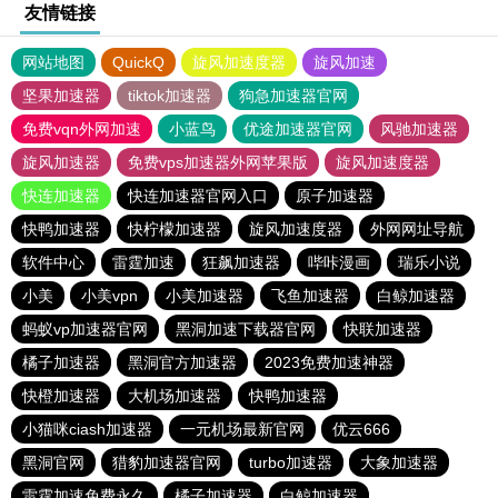
友情链接
网站地图
QuickQ
旋风加速度器
旋风加速
坚果加速器
tiktok加速器
狗急加速器官网
免费vqn外网加速
小蓝鸟
优途加速器官网
风驰加速器
旋风加速器
免费vps加速器外网苹果版
旋风加速度器
快连加速器
快连加速器官网入口
原子加速器
快鸭加速器
快柠檬加速器
旋风加速度器
外网网址导航
软件中心
雷霆加速
狂飙加速器
哔咔漫画
瑞乐小说
小美
小美vpn
小美加速器
飞鱼加速器
白鲸加速器
蚂蚁vp加速器官网
黑洞加速下载器官网
快联加速器
橘子加速器
黑洞官方加速器
2023免费加速神器
快橙加速器
大机场加速器
快鸭加速器
小猫咪ciash加速器
一元机场最新官网
优云666
黑洞官网
猎豹加速器官网
turbo加速器
大象加速器
雷霆加速免费永久
橘子加速器
白鲸加速器