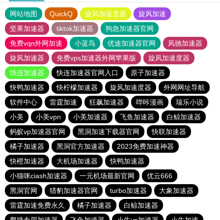
网站地图
QuickQ
旋风加速度器
旋风加速
坚果加速器
tiktok加速器
狗急加速器官网
免费vqn外网加速
小蓝鸟
优途加速器官网
风驰加速器
旋风加速器
免费vps加速器外网苹果版
旋风加速度器
快连加速器
快连加速器官网入口
原子加速器
快鸭加速器
快柠檬加速器
旋风加速度器
外网网址导航
软件中心
雷霆加速
狂飙加速器
哔咔漫画
瑞乐小说
小美
小美vpn
小美加速器
飞鱼加速器
白鲸加速器
蚂蚁vp加速器官网
黑洞加速下载器官网
快联加速器
橘子加速器
黑洞官方加速器
2023免费加速神器
快橙加速器
大机场加速器
快鸭加速器
小猫咪ciash加速器
一元机场最新官网
优云666
黑洞官网
猎豹加速器官网
turbo加速器
大象加速器
雷霆加速免费永久
橘子加速器
白鲸加速器