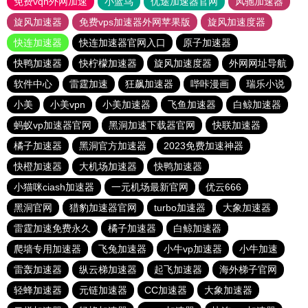
免费vqn外网加速
小蓝鸟
优途加速器官网
风驰加速器
旋风加速器
免费vps加速器外网苹果版
旋风加速度器
快连加速器
快连加速器官网入口
原子加速器
快鸭加速器
快柠檬加速器
旋风加速度器
外网网址导航
软件中心
雷霆加速
狂飙加速器
哔咔漫画
瑞乐小说
小美
小美vpn
小美加速器
飞鱼加速器
白鲸加速器
蚂蚁vp加速器官网
黑洞加速下载器官网
快联加速器
橘子加速器
黑洞官方加速器
2023免费加速神器
快橙加速器
大机场加速器
快鸭加速器
小猫咪ciash加速器
一元机场最新官网
优云666
黑洞官网
猎豹加速器官网
turbo加速器
大象加速器
雷霆加速免费永久
橘子加速器
白鲸加速器
爬墙专用加速器
飞兔加速器
小牛vp加速器
小牛加速
雷轰加速器
纵云梯加速器
起飞加速器
海外梯子官网
轻蜂加速器
元链加速器
CC加速器
大象加速器