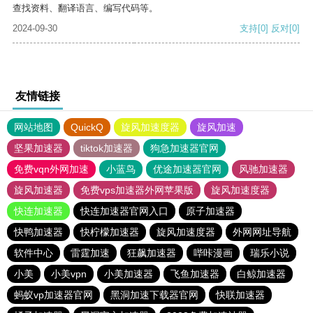
查找资料、翻译语言、编写代码等。
2024-09-30
支持
[0]
反对
[0]
友情链接
网站地图
QuickQ
旋风加速度器
旋风加速
坚果加速器
tiktok加速器
狗急加速器官网
免费vqn外网加速
小蓝鸟
优途加速器官网
风驰加速器
旋风加速器
免费vps加速器外网苹果版
旋风加速度器
快连加速器
快连加速器官网入口
原子加速器
快鸭加速器
快柠檬加速器
旋风加速度器
外网网址导航
软件中心
雷霆加速
狂飙加速器
哔咔漫画
瑞乐小说
小美
小美vpn
小美加速器
飞鱼加速器
白鲸加速器
蚂蚁vp加速器官网
黑洞加速下载器官网
快联加速器