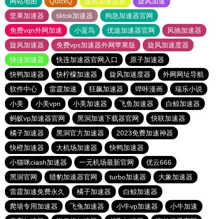
网站地图
QuickQ
旋风加速度器
旋风加速
坚果加速器
tiktok加速器
狗急加速器官网
免费vqn外网加速
小蓝鸟
优途加速器官网
风驰加速器
旋风加速器
免费vps加速器外网苹果版
旋风加速度器
快连加速器
快连加速器官网入口
原子加速器
快鸭加速器
快柠檬加速器
旋风加速度器
外网网址导航
软件中心
雷霆加速
狂飙加速器
哔咔漫画
瑞乐小说
小美
小美vpn
小美加速器
飞鱼加速器
白鲸加速器
蚂蚁vp加速器官网
黑洞加速下载器官网
快联加速器
橘子加速器
黑洞官方加速器
2023免费加速神器
快橙加速器
大机场加速器
快鸭加速器
小猫咪ciash加速器
一元机场最新官网
优云666
黑洞官网
猎豹加速器官网
turbo加速器
大象加速器
雷霆加速免费永久
橘子加速器
白鲸加速器
爬墙专用加速器
飞兔加速器
小牛vp加速器
小牛加速