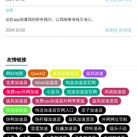
游客
这款app就像我的财务顾问，让我能够省钱又省心。
2024-10-02
支持
[0]
反对
[0]
友情链接
网站地图
QuickQ
旋风加速度器
旋风加速
坚果加速器
tiktok加速器
狗急加速器官网
免费vqn外网加速
小蓝鸟
优途加速器官网
风驰加速器
旋风加速器
免费vps加速器外网苹果版
旋风加速度器
快连加速器
快连加速器官网入口
原子加速器
快鸭加速器
快柠檬加速器
旋风加速度器
外网网址导航
软件中心
雷霆加速
狂飙加速器
哔咔漫画
瑞乐小说