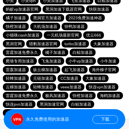
小美
小美vpn
小美加速器
飞鱼加速器
白鲸加速器
蚂蚁vp加速器官网
黑洞加速下载器官网
快联加速器
橘子加速器
黑洞官方加速器
2023免费加速神器
快橙加速器
大机场加速器
快鸭加速器
小猫咪ciash加速器
一元机场最新官网
优云666
黑洞官网
猎豹加速器官网
turbo加速器
大象加速器
雷霆加速免费永久
橘子加速器
白鲸加速器
爬墙专用加速器
飞兔加速器
小牛vp加速器
小牛加速
雷轰加速器
纵云梯加速器
起飞加速器
海外梯子官网
轻蜂加速器
元链加速器
CC加速器
大象加速器
云梯加速器
轻蜂加速器
veee加速器
快连vρn加速器
雷霆加速免费永久
极风加速器
快橙加速器
海鸥加速器
快连pvn加速器
黑洞加速官网
白鲸加速器
十大免费网络加速神器
苹果加速器
元链加速器
永久免费使用的加速器
下载