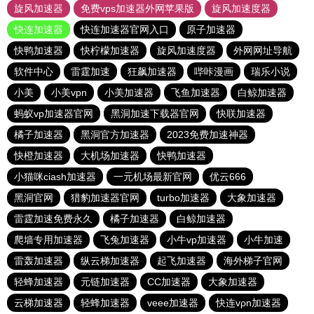
旋风加速器
免费vps加速器外网苹果版
旋风加速度器
快连加速器
快连加速器官网入口
原子加速器
快鸭加速器
快柠檬加速器
旋风加速度器
外网网址导航
软件中心
雷霆加速
狂飙加速器
哔咔漫画
瑞乐小说
小美
小美vpn
小美加速器
飞鱼加速器
白鲸加速器
蚂蚁vp加速器官网
黑洞加速下载器官网
快联加速器
橘子加速器
黑洞官方加速器
2023免费加速神器
快橙加速器
大机场加速器
快鸭加速器
小猫咪ciash加速器
一元机场最新官网
优云666
黑洞官网
猎豹加速器官网
turbo加速器
大象加速器
雷霆加速免费永久
橘子加速器
白鲸加速器
爬墙专用加速器
飞兔加速器
小牛vp加速器
小牛加速
雷轰加速器
纵云梯加速器
起飞加速器
海外梯子官网
轻蜂加速器
元链加速器
CC加速器
大象加速器
云梯加速器
轻蜂加速器
veee加速器
快连vρn加速器