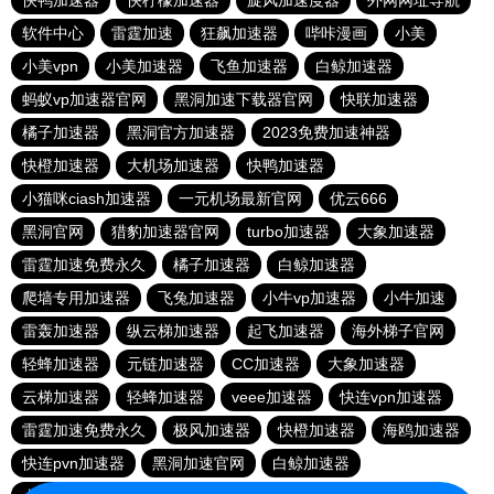
快鸭加速器
快柠檬加速器
旋风加速度器
外网网址导航
软件中心
雷霆加速
狂飙加速器
哔咔漫画
小美
小美vpn
小美加速器
飞鱼加速器
白鲸加速器
蚂蚁vp加速器官网
黑洞加速下载器官网
快联加速器
橘子加速器
黑洞官方加速器
2023免费加速神器
快橙加速器
大机场加速器
快鸭加速器
小猫咪ciash加速器
一元机场最新官网
优云666
黑洞官网
猎豹加速器官网
turbo加速器
大象加速器
雷霆加速免费永久
橘子加速器
白鲸加速器
爬墙专用加速器
飞兔加速器
小牛vp加速器
小牛加速
雷轰加速器
纵云梯加速器
起飞加速器
海外梯子官网
轻蜂加速器
元链加速器
CC加速器
大象加速器
云梯加速器
轻蜂加速器
veee加速器
快连vρn加速器
雷霆加速免费永久
极风加速器
快橙加速器
海鸥加速器
快连pvn加速器
黑洞加速官网
白鲸加速器