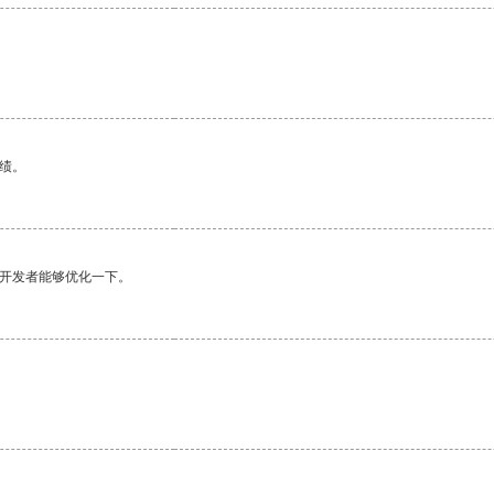
绩。
望开发者能够优化一下。
。