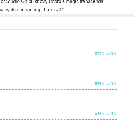
 of Studio Ghibli know, Totoro's magic transcends
way by its enchanting charm.#3#
支持
[0]
反对
[0]
支持
[0]
反对
[0]
支持
[0]
反对
[0]