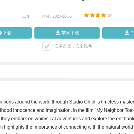
工具
|
时间：2024-10-05
|
卓下载
苹果下载
安卓市场，安全绿色
 millions around the world through Studio Ghibli's timeless master
dhood innocence and imagination. In the film "My Neighbor Totor
er, they embark on whimsical adventures and explore the enchantin
m highlights the importance of connecting with the natural worl