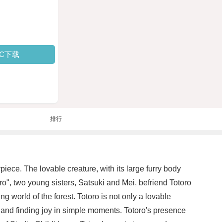
PC下载
排行
piece. The lovable creature, with its large furry body
o", two young sisters, Satsuki and Mei, befriend Totoro
g world of the forest. Totoro is not only a lovable
d and finding joy in simple moments. Totoro's presence