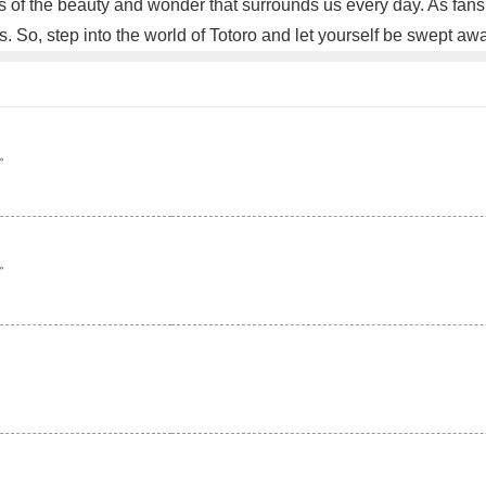
s of the beauty and wonder that surrounds us every day. As fans
. So, step into the world of Totoro and let yourself be swept a
。
。