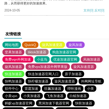
路，从而获得更好的加速效果。
2024-10-05
支持
[0]
反对
[0]
友情链接
网站地图
QuickQ
旋风加速度器
旋风加速
坚果加速器
tiktok加速器
狗急加速器官网
免费vqn外网加速
小蓝鸟
优途加速器官网
风驰加速器
旋风加速器
免费vps加速器外网苹果版
旋风加速度器
快连加速器
快连加速器官网入口
原子加速器
快鸭加速器
快柠檬加速器
旋风加速度器
外网网址导航
软件中心
雷霆加速
狂飙加速器
哔咔漫画
小美
小美vpn
小美加速器
飞鱼加速器
白鲸加速器
蚂蚁vp加速器官网
黑洞加速下载器官网
快联加速器