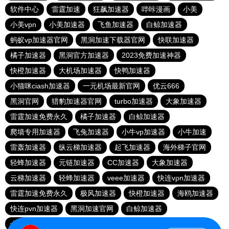
软件中心
雷霆加速
狂飙加速器
哔咔漫画
小美
小美vpn
小美加速器
飞鱼加速器
白鲸加速器
蚂蚁vp加速器官网
黑洞加速下载器官网
快联加速器
橘子加速器
黑洞官方加速器
2023免费加速神器
快橙加速器
大机场加速器
快鸭加速器
小猫咪ciash加速器
一元机场最新官网
优云666
黑洞官网
猎豹加速器官网
turbo加速器
大象加速器
雷霆加速免费永久
橘子加速器
白鲸加速器
爬墙专用加速器
飞兔加速器
小牛vp加速器
小牛加速
雷轰加速器
纵云梯加速器
起飞加速器
海外梯子官网
轻蜂加速器
元链加速器
CC加速器
大象加速器
云梯加速器
轻蜂加速器
veee加速器
快连vρn加速器
雷霆加速免费永久
极风加速器
快橙加速器
海鸥加速器
快连pvn加速器
黑洞加速官网
白鲸加速器
十大免费网络加速神器
苹果加速器
元链加速器