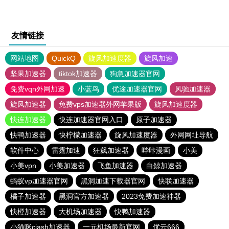
友情链接
网站地图
QuickQ
旋风加速度器
旋风加速
坚果加速器
tiktok加速器
狗急加速器官网
免费vqn外网加速
小蓝鸟
优途加速器官网
风驰加速器
旋风加速器
免费vps加速器外网苹果版
旋风加速度器
快连加速器
快连加速器官网入口
原子加速器
快鸭加速器
快柠檬加速器
旋风加速度器
外网网址导航
软件中心
雷霆加速
狂飙加速器
哔咔漫画
小美
小美vpn
小美加速器
飞鱼加速器
白鲸加速器
蚂蚁vp加速器官网
黑洞加速下载器官网
快联加速器
橘子加速器
黑洞官方加速器
2023免费加速神器
快橙加速器
大机场加速器
快鸭加速器
小猫咪ciash加速器
一元机场最新官网
优云666