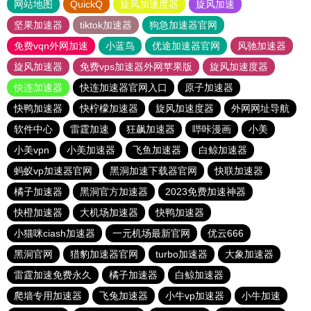
网站地图
QuickQ
旋风加速度器
旋风加速
坚果加速器
tiktok加速器
狗急加速器官网
免费vqn外网加速
小蓝鸟
优途加速器官网
风驰加速器
旋风加速器
免费vps加速器外网苹果版
旋风加速度器
快连加速器
快连加速器官网入口
原子加速器
快鸭加速器
快柠檬加速器
旋风加速度器
外网网址导航
软件中心
雷霆加速
狂飙加速器
哔咔漫画
小美
小美vpn
小美加速器
飞鱼加速器
白鲸加速器
蚂蚁vp加速器官网
黑洞加速下载器官网
快联加速器
橘子加速器
黑洞官方加速器
2023免费加速神器
快橙加速器
大机场加速器
快鸭加速器
小猫咪ciash加速器
一元机场最新官网
优云666
黑洞官网
猎豹加速器官网
turbo加速器
大象加速器
雷霆加速免费永久
橘子加速器
白鲸加速器
爬墙专用加速器
飞兔加速器
小牛vp加速器
小牛加速