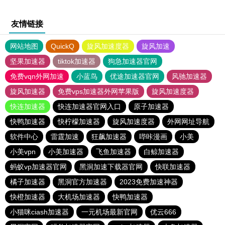
友情链接
网站地图
QuickQ
旋风加速度器
旋风加速
坚果加速器
tiktok加速器
狗急加速器官网
免费vqn外网加速
小蓝鸟
优途加速器官网
风驰加速器
旋风加速器
免费vps加速器外网苹果版
旋风加速度器
快连加速器
快连加速器官网入口
原子加速器
快鸭加速器
快柠檬加速器
旋风加速度器
外网网址导航
软件中心
雷霆加速
狂飙加速器
哔咔漫画
小美
小美vpn
小美加速器
飞鱼加速器
白鲸加速器
蚂蚁vp加速器官网
黑洞加速下载器官网
快联加速器
橘子加速器
黑洞官方加速器
2023免费加速神器
快橙加速器
大机场加速器
快鸭加速器
小猫咪ciash加速器
一元机场最新官网
优云666