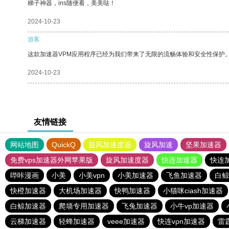
梯子神器，ins随便看，美美哒！
2024-10-23
游客
这款加速器VPM应用程序已经为我们带来了无限的流畅体验和安全性保护
2024-10-23
友情链接
网站地图
QuickQ
旋风加速度器
旋风加速
坚果加速器
免费vps加速器外网苹果版
旋风加速度器
快连加速器
快连
哔咔漫画
小美
小美vpn
小美加速器
飞鱼加速器
白鲸
快橙加速器
大机场加速器
快鸭加速器
小猫咪ciash加速器
白鲸加速器
爬墙专用加速器
飞兔加速器
小牛vp加速器
云梯加速器
轻蜂加速器
veee加速器
快连vρn加速器
雷