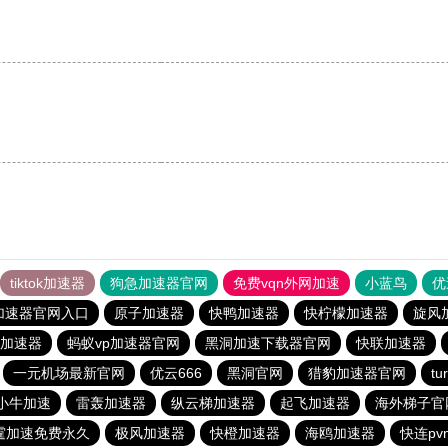
。
tiktok加速器
狗急加速器官网
免费vqn外网加速
小蓝鸟
优
加速器官网入口
原子加速器
快鸭加速器
快柠檬加速器
旋风
加速器
蚂蚁vp加速器官网
黑洞加速下载器官网
快联加速器
一元机场最新官网
优云666
黑洞官网
猎豹加速器官网
t
小牛加速
雷轰加速器
纵云梯加速器
起飞加速器
海外梯子官
霆加速免费永久
极风加速器
快橙加速器
海鸥加速器
快连pv