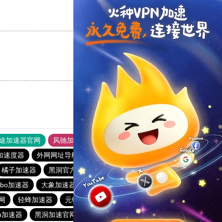
支持
[0]
反对
[0]
支持
[0]
反对
[0]
途加速器官网
风驰加速器
旋风加速器
加速度器
外网网址导航
软件中心
雷霆加速
狂飙加速器
橘子加速器
黑洞官方加速器
2023免费加速神器
urbo加速器
大象加速器
雷霆加速免费永久
橘子加速器
网
轻蜂加速器
元链加速器
CC加速器
大象加速器
n加速器
黑洞加速官网
白鲸加速器
十大免费网络加速神器