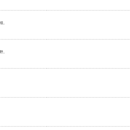
绩。
野。