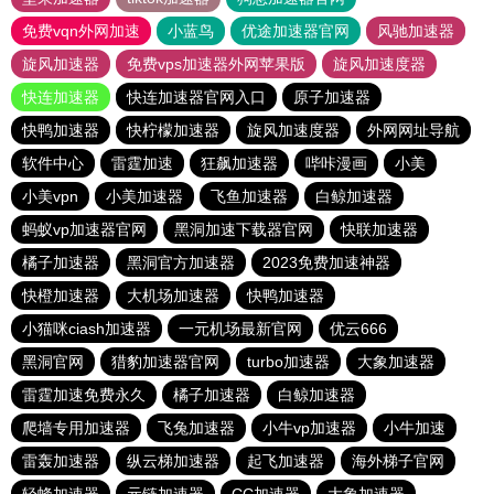
免费vqn外网加速
小蓝鸟
优途加速器官网
风驰加速器
旋风加速器
免费vps加速器外网苹果版
旋风加速度器
快连加速器
快连加速器官网入口
原子加速器
快鸭加速器
快柠檬加速器
旋风加速度器
外网网址导航
软件中心
雷霆加速
狂飙加速器
哔咔漫画
小美
小美vpn
小美加速器
飞鱼加速器
白鲸加速器
蚂蚁vp加速器官网
黑洞加速下载器官网
快联加速器
橘子加速器
黑洞官方加速器
2023免费加速神器
快橙加速器
大机场加速器
快鸭加速器
小猫咪ciash加速器
一元机场最新官网
优云666
黑洞官网
猎豹加速器官网
turbo加速器
大象加速器
雷霆加速免费永久
橘子加速器
白鲸加速器
爬墙专用加速器
飞兔加速器
小牛vp加速器
小牛加速
雷轰加速器
纵云梯加速器
起飞加速器
海外梯子官网