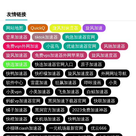
友情链接
网站地图
QuickQ
旋风加速度器
旋风加速
坚果加速器
tiktok加速器
狗急加速器官网
免费vqn外网加速
小蓝鸟
优途加速器官网
风驰加速器
旋风加速器
免费vps加速器外网苹果版
旋风加速度器
快连加速器
快连加速器官网入口
原子加速器
快鸭加速器
快柠檬加速器
旋风加速度器
外网网址导航
软件中心
雷霆加速
狂飙加速器
哔咔漫画
小美
小美vpn
小美加速器
飞鱼加速器
白鲸加速器
蚂蚁vp加速器官网
黑洞加速下载器官网
快联加速器
橘子加速器
黑洞官方加速器
2023免费加速神器
快橙加速器
大机场加速器
快鸭加速器
小猫咪ciash加速器
一元机场最新官网
优云666