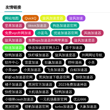
友情链接
网站地图
QuickQ
旋风加速度器
旋风加速
坚果加速器
tiktok加速器
狗急加速器官网
免费vqn外网加速
小蓝鸟
优途加速器官网
风驰加速器
旋风加速器
免费vps加速器外网苹果版
旋风加速度器
快连加速器
快连加速器官网入口
原子加速器
快鸭加速器
快柠檬加速器
旋风加速度器
外网网址导航
软件中心
雷霆加速
狂飙加速器
哔咔漫画
小美
小美vpn
小美加速器
飞鱼加速器
白鲸加速器
蚂蚁vp加速器官网
黑洞加速下载器官网
快联加速器
橘子加速器
黑洞官方加速器
2023免费加速神器
快橙加速器
大机场加速器
快鸭加速器
小猫咪ciash加速器
一元机场最新官网
优云666
黑洞官网
猎豹加速器官网
turbo加速器
大象加速器