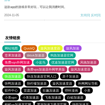
这款app的游戏非常好玩，可以让我消磨时间。
2024-11-05
支持
[0]
反对
[0]
友情链接
网站地图
QuickQ
旋风加速度器
旋风加速
坚果加速器
tiktok加速器
狗急加速器官网
免费vqn外网加速
小蓝鸟
优途加速器官网
风驰加速器
旋风加速器
免费vps加速器外网苹果版
旋风加速度器
快连加速器
快连加速器官网入口
原子加速器
快鸭加速器
快柠檬加速器
旋风加速度器
外网网址导航
软件中心
雷霆加速
狂飙加速器
哔咔漫画
小美
小美vpn
小美加速器
飞鱼加速器
白鲸加速器
蚂蚁vp加速器官网
黑洞加速下载器官网
快联加速器