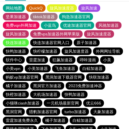
网站地图
QuickQ
旋风加速度器
旋风加速
坚果加速器
tiktok加速器
狗急加速器官网
免费vqn外网加速
小蓝鸟
优途加速器官网
风驰加速器
旋风加速器
免费vps加速器外网苹果版
旋风加速度器
快连加速器
快连加速器官网入口
原子加速器
快鸭加速器
快柠檬加速器
旋风加速度器
外网网址导航
软件中心
雷霆加速
狂飙加速器
哔咔漫画
小美
小美vpn
小美加速器
飞鱼加速器
白鲸加速器
蚂蚁vp加速器官网
黑洞加速下载器官网
快联加速器
橘子加速器
黑洞官方加速器
2023免费加速神器
快橙加速器
大机场加速器
快鸭加速器
小猫咪ciash加速器
一元机场最新官网
优云666
黑洞官网
猎豹加速器官网
turbo加速器
大象加速器
雷霆加速免费永久
橘子加速器
白鲸加速器