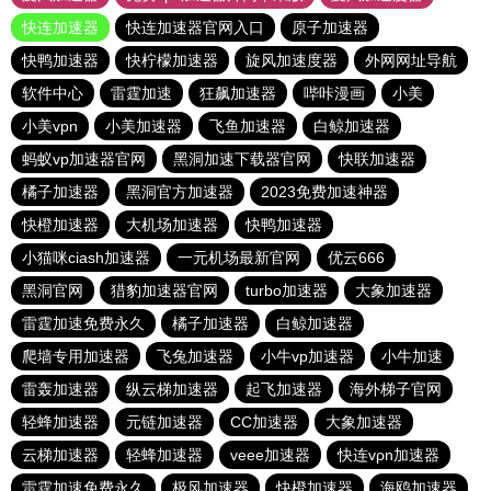
快连加速器
快连加速器官网入口
原子加速器
快鸭加速器
快柠檬加速器
旋风加速度器
外网网址导航
软件中心
雷霆加速
狂飙加速器
哔咔漫画
小美
小美vpn
小美加速器
飞鱼加速器
白鲸加速器
蚂蚁vp加速器官网
黑洞加速下载器官网
快联加速器
橘子加速器
黑洞官方加速器
2023免费加速神器
快橙加速器
大机场加速器
快鸭加速器
小猫咪ciash加速器
一元机场最新官网
优云666
黑洞官网
猎豹加速器官网
turbo加速器
大象加速器
雷霆加速免费永久
橘子加速器
白鲸加速器
爬墙专用加速器
飞兔加速器
小牛vp加速器
小牛加速
雷轰加速器
纵云梯加速器
起飞加速器
海外梯子官网
轻蜂加速器
元链加速器
CC加速器
大象加速器
云梯加速器
轻蜂加速器
veee加速器
快连vρn加速器
雷霆加速免费永久
极风加速器
快橙加速器
海鸥加速器