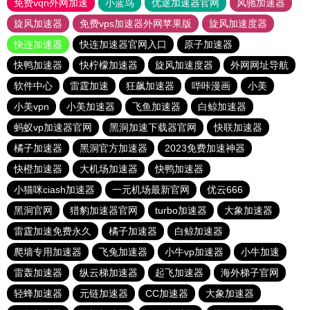
免费vqn外网加速
小蓝鸟
优途加速器官网
风驰加速器
旋风加速器
免费vps加速器外网苹果版
旋风加速度器
快连加速器
快连加速器官网入口
原子加速器
快鸭加速器
快柠檬加速器
旋风加速度器
外网网址导航
软件中心
雷霆加速
狂飙加速器
哔咔漫画
小美
小美vpn
小美加速器
飞鱼加速器
白鲸加速器
蚂蚁vp加速器官网
黑洞加速下载器官网
快联加速器
橘子加速器
黑洞官方加速器
2023免费加速神器
快橙加速器
大机场加速器
快鸭加速器
小猫咪ciash加速器
一元机场最新官网
优云666
黑洞官网
猎豹加速器官网
turbo加速器
大象加速器
雷霆加速免费永久
橘子加速器
白鲸加速器
爬墙专用加速器
飞兔加速器
小牛vp加速器
小牛加速
雷轰加速器
纵云梯加速器
起飞加速器
海外梯子官网
轻蜂加速器
元链加速器
CC加速器
大象加速器