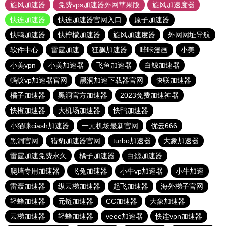
旋风加速器
免费vps加速器外网苹果版
旋风加速度器
快连加速器
快连加速器官网入口
原子加速器
快鸭加速器
快柠檬加速器
旋风加速度器
外网网址导航
软件中心
雷霆加速
狂飙加速器
哔咔漫画
小美
小美vpn
小美加速器
飞鱼加速器
白鲸加速器
蚂蚁vp加速器官网
黑洞加速下载器官网
快联加速器
橘子加速器
黑洞官方加速器
2023免费加速神器
快橙加速器
大机场加速器
快鸭加速器
小猫咪ciash加速器
一元机场最新官网
优云666
黑洞官网
猎豹加速器官网
turbo加速器
大象加速器
雷霆加速免费永久
橘子加速器
白鲸加速器
爬墙专用加速器
飞兔加速器
小牛vp加速器
小牛加速
雷轰加速器
纵云梯加速器
起飞加速器
海外梯子官网
轻蜂加速器
元链加速器
CC加速器
大象加速器
云梯加速器
轻蜂加速器
veee加速器
快连vρn加速器