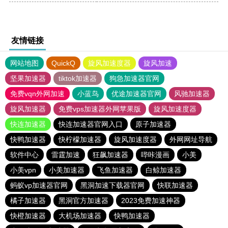
友情链接
网站地图
QuickQ
旋风加速度器
旋风加速
坚果加速器
tiktok加速器
狗急加速器官网
免费vqn外网加速
小蓝鸟
优途加速器官网
风驰加速器
旋风加速器
免费vps加速器外网苹果版
旋风加速度器
快连加速器
快连加速器官网入口
原子加速器
快鸭加速器
快柠檬加速器
旋风加速度器
外网网址导航
软件中心
雷霆加速
狂飙加速器
哔咔漫画
小美
小美vpn
小美加速器
飞鱼加速器
白鲸加速器
蚂蚁vp加速器官网
黑洞加速下载器官网
快联加速器
橘子加速器
黑洞官方加速器
2023免费加速神器
快橙加速器
大机场加速器
快鸭加速器