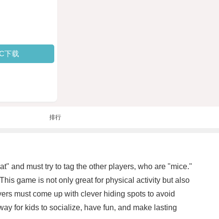
PC下载
排行
cat" and must try to tag the other players, who are "mice."
is game is not only great for physical activity but also
yers must come up with clever hiding spots to avoid
way for kids to socialize, have fun, and make lasting