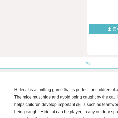
安
简介
Hidecat is a thrilling game that is perfect for children o
The mice must hide and avoid being caught by the cat. On
helps children develop important skills such as teamwork
being caught. Hidecat can be played in any outdoor space,