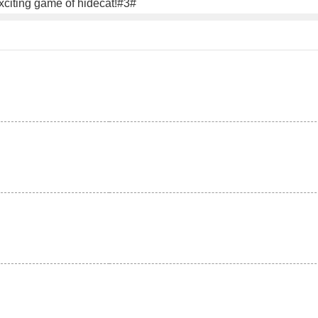
xciting game of hidecat!#3#