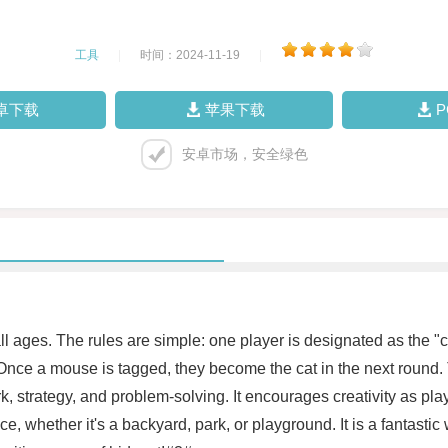
工具
|
时间：2024-11-19
|
卓下载
苹果下载
安卓市场，安全绿色
f all ages. The rules are simple: one player is designated as the "
ce a mouse is tagged, they become the cat in the next round. Th
, strategy, and problem-solving. It encourages creativity as pla
 whether it's a backyard, park, or playground. It is a fantastic 