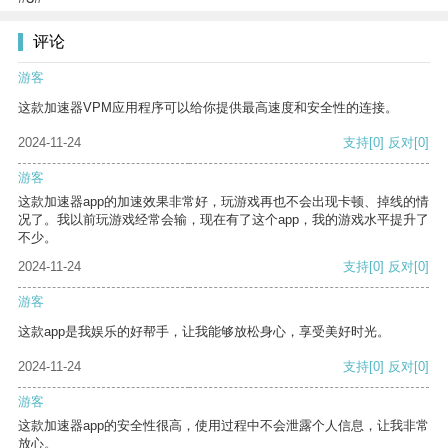
评论
游客
这款加速器VPM应用程序可以给你提供最高速度和安全性的连接。
2024-11-24
支持
[0]
反对
[0]
游客
这款加速器app的加速效果非常好，玩游戏再也不会出现卡顿、掉线的情
况了。我以前玩游戏经常会输，现在有了这个app，我的游戏水平提升了
不少。
2024-11-24
支持
[0]
反对
[0]
游客
这款app是我娱乐的好帮手，让我能够放松身心，享受美好时光。
2024-11-24
支持
[0]
反对
[0]
游客
这款加速器app的安全性很高，使用过程中不会泄露个人信息，让我非常
放心。