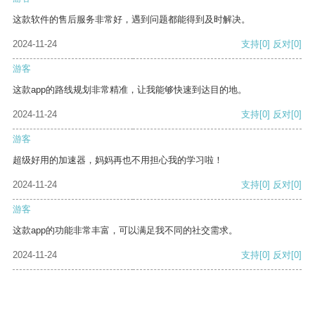
这款软件的售后服务非常好，遇到问题都能得到及时解决。
2024-11-24
支持
[0]
反对
[0]
游客
这款app的路线规划非常精准，让我能够快速到达目的地。
2024-11-24
支持
[0]
反对
[0]
游客
超级好用的加速器，妈妈再也不用担心我的学习啦！
2024-11-24
支持
[0]
反对
[0]
游客
这款app的功能非常丰富，可以满足我不同的社交需求。
2024-11-24
支持
[0]
反对
[0]