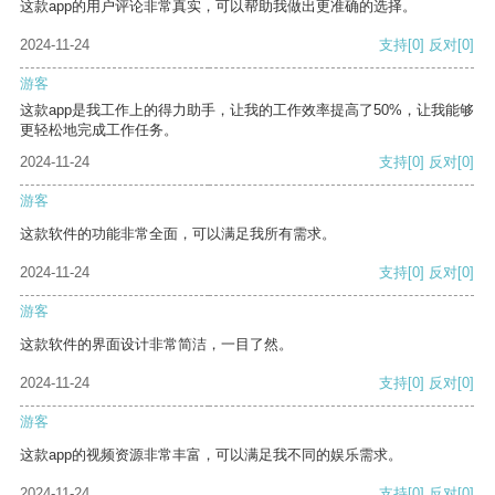
这款app的用户评论非常真实，可以帮助我做出更准确的选择。
2024-11-24
支持
[0]
反对
[0]
游客
这款app是我工作上的得力助手，让我的工作效率提高了50%，让我能够
更轻松地完成工作任务。
2024-11-24
支持
[0]
反对
[0]
游客
这款软件的功能非常全面，可以满足我所有需求。
2024-11-24
支持
[0]
反对
[0]
游客
这款软件的界面设计非常简洁，一目了然。
2024-11-24
支持
[0]
反对
[0]
游客
这款app的视频资源非常丰富，可以满足我不同的娱乐需求。
2024-11-24
支持
[0]
反对
[0]