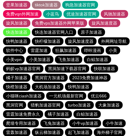
坚果加速器
tiktok加速器
狗急加速器官网
免费vqn外网加速
小蓝鸟
优途加速器官网
风驰加速器
旋风加速器
免费vps加速器外网苹果版
旋风加速度器
快连加速器
快连加速器官网入口
原子加速器
快鸭加速器
快柠檬加速器
旋风加速度器
外网网址导航
软件中心
雷霆加速
狂飙加速器
哔咔漫画
小美
小美vpn
小美加速器
飞鱼加速器
白鲸加速器
蚂蚁vp加速器官网
黑洞加速下载器官网
快联加速器
橘子加速器
黑洞官方加速器
2023免费加速神器
快橙加速器
大机场加速器
快鸭加速器
小猫咪ciash加速器
一元机场最新官网
优云666
黑洞官网
猎豹加速器官网
turbo加速器
大象加速器
雷霆加速免费永久
橘子加速器
白鲸加速器
爬墙专用加速器
飞兔加速器
小牛vp加速器
小牛加速
雷轰加速器
纵云梯加速器
起飞加速器
海外梯子官网