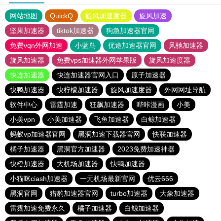
网站地图
QuickQ
旋风加速度器
旋风加速
坚果加速器
tiktok加速器
狗急加速器官网
免费vqn外网加速
小蓝鸟
优途加速器官网
风驰加速器
旋风加速器
免费vps加速器外网苹果版
旋风加速度器
快连加速器
快连加速器官网入口
原子加速器
快鸭加速器
快柠檬加速器
旋风加速度器
外网网址导航
软件中心
雷霆加速
狂飙加速器
哔咔漫画
小美
小美vpn
小美加速器
飞鱼加速器
白鲸加速器
蚂蚁vp加速器官网
黑洞加速下载器官网
快联加速器
橘子加速器
黑洞官方加速器
2023免费加速神器
快橙加速器
大机场加速器
快鸭加速器
小猫咪ciash加速器
一元机场最新官网
优云666
黑洞官网
猎豹加速器官网
turbo加速器
大象加速器
雷霆加速免费永久
橘子加速器
白鲸加速器