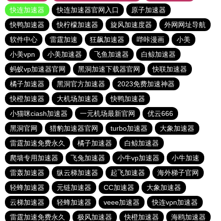
快连加速器
快连加速器官网入口
原子加速器
快鸭加速器
快柠檬加速器
旋风加速度器
外网网址导航
软件中心
雷霆加速
狂飙加速器
哔咔漫画
小美
小美vpn
小美加速器
飞鱼加速器
白鲸加速器
蚂蚁vp加速器官网
黑洞加速下载器官网
快联加速器
橘子加速器
黑洞官方加速器
2023免费加速神器
快橙加速器
大机场加速器
快鸭加速器
小猫咪ciash加速器
一元机场最新官网
优云666
黑洞官网
猎豹加速器官网
turbo加速器
大象加速器
雷霆加速免费永久
橘子加速器
白鲸加速器
爬墙专用加速器
飞兔加速器
小牛vp加速器
小牛加速
雷轰加速器
纵云梯加速器
起飞加速器
海外梯子官网
轻蜂加速器
元链加速器
CC加速器
大象加速器
云梯加速器
轻蜂加速器
veee加速器
快连vρn加速器
雷霆加速免费永久
极风加速器
快橙加速器
海鸥加速器