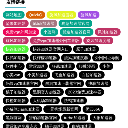
友情链接
网站地图
QuickQ
旋风加速度器
旋风加速
坚果加速器
tiktok加速器
狗急加速器官网
免费vqn外网加速
小蓝鸟
优途加速器官网
风驰加速器
旋风加速器
免费vps加速器外网苹果版
旋风加速度器
快连加速器
快连加速器官网入口
原子加速器
快鸭加速器
快柠檬加速器
旋风加速度器
外网网址导航
软件中心
雷霆加速
狂飙加速器
哔咔漫画
小美
小美vpn
小美加速器
飞鱼加速器
白鲸加速器
蚂蚁vp加速器官网
黑洞加速下载器官网
快联加速器
橘子加速器
黑洞官方加速器
2023免费加速神器
快橙加速器
大机场加速器
快鸭加速器
小猫咪ciash加速器
一元机场最新官网
优云666
黑洞官网
猎豹加速器官网
turbo加速器
大象加速器
雷霆加速免费永久
橘子加速器
白鲸加速器