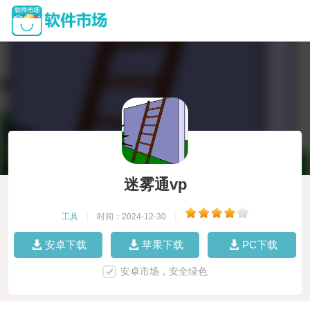
迷雾通vp
工具
|
时间：2024-12-30
|
安卓下载
苹果下载
PC下载
安卓市场，安全绿色