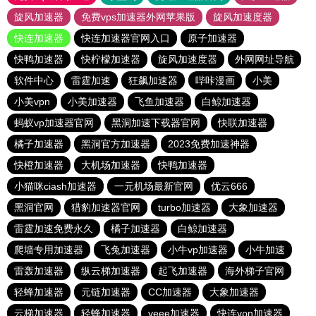
旋风加速器
免费vps加速器外网苹果版
旋风加速度器
快连加速器
快连加速器官网入口
原子加速器
快鸭加速器
快柠檬加速器
旋风加速度器
外网网址导航
软件中心
雷霆加速
狂飙加速器
哔咔漫画
小美
小美vpn
小美加速器
飞鱼加速器
白鲸加速器
蚂蚁vp加速器官网
黑洞加速下载器官网
快联加速器
橘子加速器
黑洞官方加速器
2023免费加速神器
快橙加速器
大机场加速器
快鸭加速器
小猫咪ciash加速器
一元机场最新官网
优云666
黑洞官网
猎豹加速器官网
turbo加速器
大象加速器
雷霆加速免费永久
橘子加速器
白鲸加速器
爬墙专用加速器
飞兔加速器
小牛vp加速器
小牛加速
雷轰加速器
纵云梯加速器
起飞加速器
海外梯子官网
轻蜂加速器
元链加速器
CC加速器
大象加速器
云梯加速器
轻蜂加速器
veee加速器
快连vρn加速器