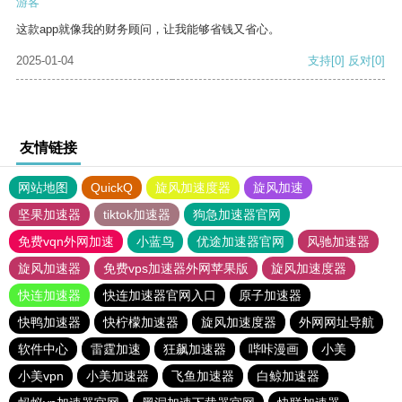
游客
这款app就像我的财务顾问，让我能够省钱又省心。
2025-01-04
支持
[0]
反对
[0]
友情链接
网站地图
QuickQ
旋风加速度器
旋风加速
坚果加速器
tiktok加速器
狗急加速器官网
免费vqn外网加速
小蓝鸟
优途加速器官网
风驰加速器
旋风加速器
免费vps加速器外网苹果版
旋风加速度器
快连加速器
快连加速器官网入口
原子加速器
快鸭加速器
快柠檬加速器
旋风加速度器
外网网址导航
软件中心
雷霆加速
狂飙加速器
哔咔漫画
小美
小美vpn
小美加速器
飞鱼加速器
白鲸加速器