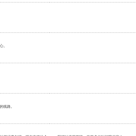
心。
区的线路。