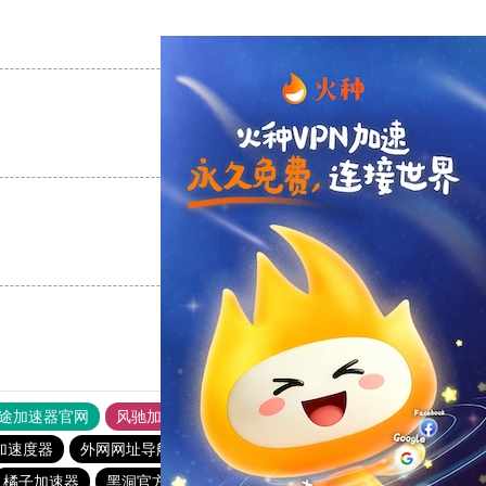
支持
[0]
反对
[0]
支持
[0]
反对
[0]
支持
[0]
反对
[0]
途加速器官网
风驰加速器
旋风加速器
加速度器
外网网址导航
软件中心
雷霆加速
狂飙加速器
橘子加速器
黑洞官方加速器
2023免费加速神器