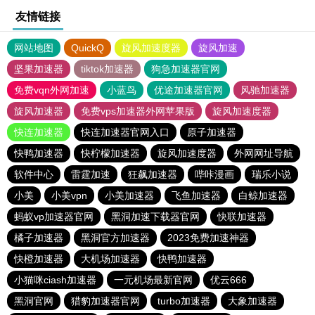
友情链接
网站地图
QuickQ
旋风加速度器
旋风加速
坚果加速器
tiktok加速器
狗急加速器官网
免费vqn外网加速
小蓝鸟
优途加速器官网
风驰加速器
旋风加速器
免费vps加速器外网苹果版
旋风加速度器
快连加速器
快连加速器官网入口
原子加速器
快鸭加速器
快柠檬加速器
旋风加速度器
外网网址导航
软件中心
雷霆加速
狂飙加速器
哔咔漫画
瑞乐小说
小美
小美vpn
小美加速器
飞鱼加速器
白鲸加速器
蚂蚁vp加速器官网
黑洞加速下载器官网
快联加速器
橘子加速器
黑洞官方加速器
2023免费加速神器
快橙加速器
大机场加速器
快鸭加速器
小猫咪ciash加速器
一元机场最新官网
优云666
黑洞官网
猎豹加速器官网
turbo加速器
大象加速器