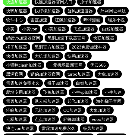
快连加速器
快连加速器官网入口
原子加速器
快鸭加速器
快柠檬加速器
旋风加速度器
外网网址导航
软件中心
雷霆加速
狂飙加速器
哔咔漫画
瑞乐小说
小美
小美vpn
小美加速器
飞鱼加速器
白鲸加速器
蚂蚁vp加速器官网
黑洞加速下载器官网
快联加速器
橘子加速器
黑洞官方加速器
2023免费加速神器
快橙加速器
大机场加速器
快鸭加速器
小猫咪ciash加速器
一元机场最新官网
优云666
黑洞官网
猎豹加速器官网
turbo加速器
大象加速器
雷霆加速免费永久
橘子加速器
白鲸加速器
爬墙专用加速器
飞兔加速器
小牛vp加速器
小牛加速
雷轰加速器
纵云梯加速器
起飞加速器
海外梯子官网
轻蜂加速器
元链加速器
CC加速器
大象加速器
云梯加速器
点点加速器
轻蜂加速器
veee加速器
快连vρn加速器
雷霆加速免费永久
极风加速器