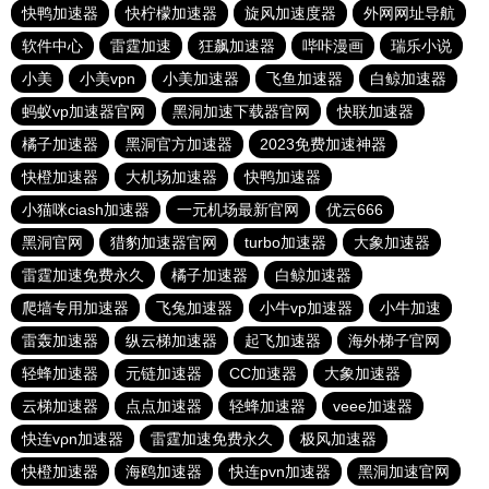
快鸭加速器
快柠檬加速器
旋风加速度器
外网网址导航
软件中心
雷霆加速
狂飙加速器
哔咔漫画
瑞乐小说
小美
小美vpn
小美加速器
飞鱼加速器
白鲸加速器
蚂蚁vp加速器官网
黑洞加速下载器官网
快联加速器
橘子加速器
黑洞官方加速器
2023免费加速神器
快橙加速器
大机场加速器
快鸭加速器
小猫咪ciash加速器
一元机场最新官网
优云666
黑洞官网
猎豹加速器官网
turbo加速器
大象加速器
雷霆加速免费永久
橘子加速器
白鲸加速器
爬墙专用加速器
飞兔加速器
小牛vp加速器
小牛加速
雷轰加速器
纵云梯加速器
起飞加速器
海外梯子官网
轻蜂加速器
元链加速器
CC加速器
大象加速器
云梯加速器
点点加速器
轻蜂加速器
veee加速器
快连vρn加速器
雷霆加速免费永久
极风加速器
快橙加速器
海鸥加速器
快连pvn加速器
黑洞加速官网