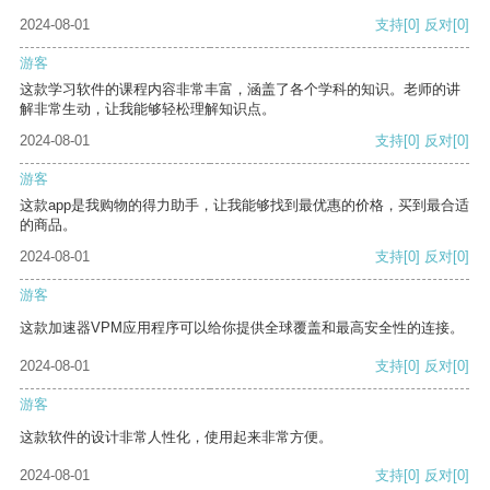
2024-08-01
支持
[0]
反对
[0]
游客
这款学习软件的课程内容非常丰富，涵盖了各个学科的知识。老师的讲
解非常生动，让我能够轻松理解知识点。
2024-08-01
支持
[0]
反对
[0]
游客
这款app是我购物的得力助手，让我能够找到最优惠的价格，买到最合适
的商品。
2024-08-01
支持
[0]
反对
[0]
游客
这款加速器VPM应用程序可以给你提供全球覆盖和最高安全性的连接。
2024-08-01
支持
[0]
反对
[0]
游客
这款软件的设计非常人性化，使用起来非常方便。
2024-08-01
支持
[0]
反对
[0]