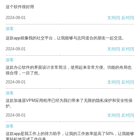
这个软件很好用
2024-08-01
支持
[0]
反对
[0]
游客
这款app就像我的社交平台，让我能够与志同道合的朋友一起交流。
2024-08-01
支持
[0]
反对
[0]
游客
这款办公软件的界面设计非常简洁，使用起来非常方便。功能的布局也
很合理，一目了然。
2024-08-01
支持
[0]
反对
[0]
游客
这款加速器VPM应用程序已经为我们带来了无限的隐私保护和安全性保
护。
2024-08-01
支持
[0]
反对
[0]
游客
这款app是我工作上的得力助手，让我的工作效率提高了50%，让我能够
更轻松地完成工作任务。