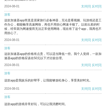
2024-08-01
支持
[0]
反对
[0]
游客
这款加速器app简直是居家旅行必备神器，无论是看视频、玩游戏还是工
作办公，都能畅享高速网络，再也不用担心网速卡顿了。以前出差的时
候，经常因为网速慢而无法正常使用网络，现在有了这个app，我再也不
用担心了。
2024-08-01
支持
[0]
反对
[0]
游客
这款加速器app的价格有点贵，可以适当降低一些。我个人觉得，一款加
速器app的价格应该在50元以下才比较合理。
2024-08-01
支持
[0]
反对
[0]
游客
这款app是我娱乐的好帮手，让我能够放松身心，享受美好时光。
2024-08-01
支持
[0]
反对
[0]
游客
这款app的游戏非常好玩，可以让我消磨时间。