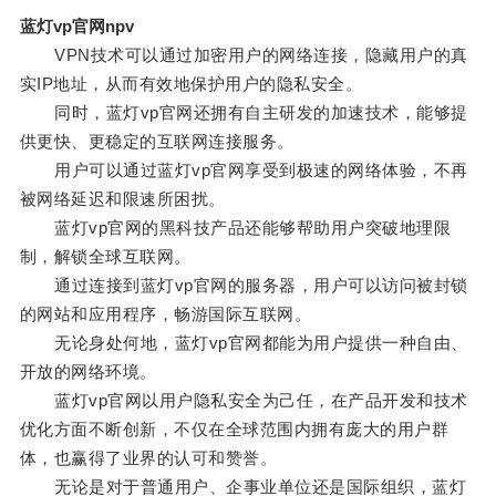
蓝灯vp官网npv
VPN技术可以通过加密用户的网络连接，隐藏用户的真
实IP地址，从而有效地保护用户的隐私安全。
同时，蓝灯vp官网还拥有自主研发的加速技术，能够提
供更快、更稳定的互联网连接服务。
用户可以通过蓝灯vp官网享受到极速的网络体验，不再
被网络延迟和限速所困扰。
蓝灯vp官网的黑科技产品还能够帮助用户突破地理限
制，解锁全球互联网。
通过连接到蓝灯vp官网的服务器，用户可以访问被封锁
的网站和应用程序，畅游国际互联网。
无论身处何地，蓝灯vp官网都能为用户提供一种自由、
开放的网络环境。
蓝灯vp官网以用户隐私安全为己任，在产品开发和技术
优化方面不断创新，不仅在全球范围内拥有庞大的用户群
体，也赢得了业界的认可和赞誉。
无论是对于普通用户、企事业单位还是国际组织，蓝灯