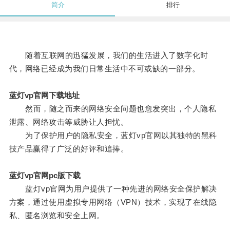
简介
排行
随着互联网的迅猛发展，我们的生活进入了数字化时
代，网络已经成为我们日常生活中不可或缺的一部分。
蓝灯vp官网下载地址
然而，随之而来的网络安全问题也愈发突出，个人隐私
泄露、网络攻击等威胁让人担忧。
为了保护用户的隐私安全，蓝灯vp官网以其独特的黑科
技产品赢得了广泛的好评和追捧。
蓝灯vp官网pc版下载
蓝灯vp官网为用户提供了一种先进的网络安全保护解决
方案，通过使用虚拟专用网络（VPN）技术，实现了在线隐
私、匿名浏览和安全上网。