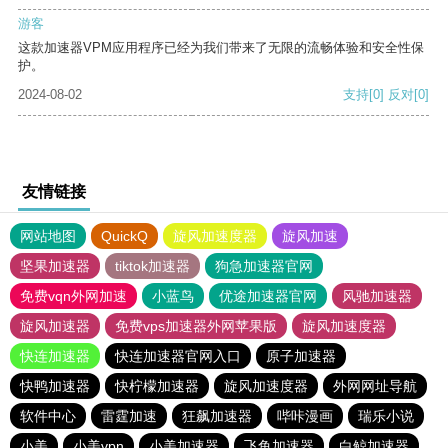
游客
这款加速器VPM应用程序已经为我们带来了无限的流畅体验和安全性保
护。
2024-08-02
支持
[0]
反对
[0]
友情链接
网站地图
QuickQ
旋风加速度器
旋风加速
坚果加速器
tiktok加速器
狗急加速器官网
免费vqn外网加速
小蓝鸟
优途加速器官网
风驰加速器
旋风加速器
免费vps加速器外网苹果版
旋风加速度器
快连加速器
快连加速器官网入口
原子加速器
快鸭加速器
快柠檬加速器
旋风加速度器
外网网址导航
软件中心
雷霆加速
狂飙加速器
哔咔漫画
瑞乐小说
小美
小美vpn
小美加速器
飞鱼加速器
白鲸加速器