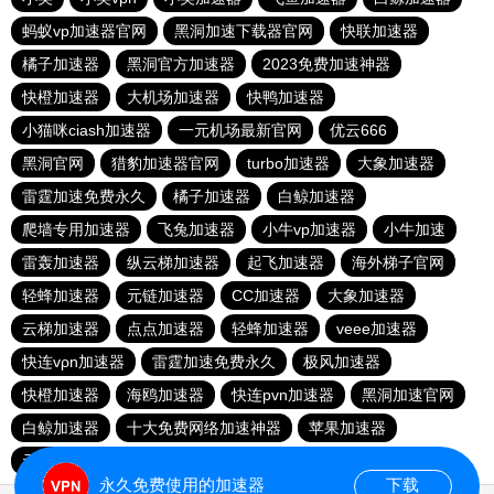
蚂蚁vp加速器官网
黑洞加速下载器官网
快联加速器
橘子加速器
黑洞官方加速器
2023免费加速神器
快橙加速器
大机场加速器
快鸭加速器
小猫咪ciash加速器
一元机场最新官网
优云666
黑洞官网
猎豹加速器官网
turbo加速器
大象加速器
雷霆加速免费永久
橘子加速器
白鲸加速器
爬墙专用加速器
飞兔加速器
小牛vp加速器
小牛加速
雷轰加速器
纵云梯加速器
起飞加速器
海外梯子官网
轻蜂加速器
元链加速器
CC加速器
大象加速器
云梯加速器
点点加速器
轻蜂加速器
veee加速器
快连vρn加速器
雷霆加速免费永久
极风加速器
快橙加速器
海鸥加速器
快连pvn加速器
黑洞加速官网
白鲸加速器
十大免费网络加速神器
苹果加速器
元链加速器
永久免费使用的加速器
下载