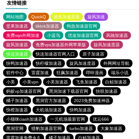
友情链接
网站地图
QuickQ
旋风加速度器
旋风加速
坚果加速器
tiktok加速器
狗急加速器官网
免费vqn外网加速
小蓝鸟
优途加速器官网
风驰加速器
旋风加速器
免费vps加速器外网苹果版
旋风加速度器
快连加速器
快连加速器官网入口
原子加速器
快鸭加速器
快柠檬加速器
旋风加速度器
外网网址导航
软件中心
雷霆加速
狂飙加速器
哔咔漫画
瑞乐小说
小美
小美vpn
小美加速器
飞鱼加速器
白鲸加速器
蚂蚁vp加速器官网
黑洞加速下载器官网
快联加速器
橘子加速器
黑洞官方加速器
2023免费加速神器
快橙加速器
大机场加速器
快鸭加速器
小猫咪ciash加速器
一元机场最新官网
优云666
黑洞官网
猎豹加速器官网
turbo加速器
大象加速器
雷霆加速免费永久
橘子加速器
白鲸加速器