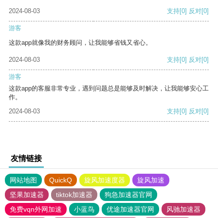
2024-08-03
支持
[0]
反对
[0]
游客
这款app就像我的财务顾问，让我能够省钱又省心。
2024-08-03
支持
[0]
反对
[0]
游客
这款app的客服非常专业，遇到问题总是能够及时解决，让我能够安心工
作。
2024-08-03
支持
[0]
反对
[0]
友情链接
网站地图
QuickQ
旋风加速度器
旋风加速
坚果加速器
tiktok加速器
狗急加速器官网
免费vqn外网加速
小蓝鸟
优途加速器官网
风驰加速器