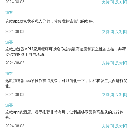
2024-08-03
支持
[0]
反对
[0]
游客
这款app就像我的私人导师，带领我探索知识的奥秘。
2024-08-03
支持
[0]
反对
[0]
游客
这款加速器VPM应用程序可以给你提供最高速度和安全性的连接，并帮
助你在网络上自由移动。
2024-08-03
支持
[0]
反对
[0]
游客
这款加速器app的操作有点复杂，可以简化一下，比如将设置页面进行优
化。
2024-08-03
支持
[0]
反对
[0]
游客
这款app的酒店、餐厅推荐非常有用，让我能够享受到高品质的旅行体
验。
2024-08-03
支持
[0]
反对
[0]