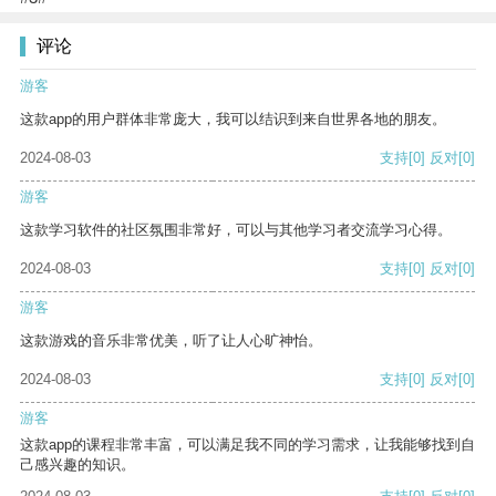
评论
游客
这款app的用户群体非常庞大，我可以结识到来自世界各地的朋友。
2024-08-03
支持
[0]
反对
[0]
游客
这款学习软件的社区氛围非常好，可以与其他学习者交流学习心得。
2024-08-03
支持
[0]
反对
[0]
游客
这款游戏的音乐非常优美，听了让人心旷神怡。
2024-08-03
支持
[0]
反对
[0]
游客
这款app的课程非常丰富，可以满足我不同的学习需求，让我能够找到自
己感兴趣的知识。